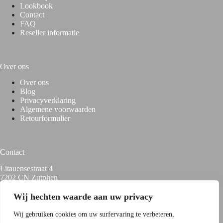
Lookbook
Contact
FAQ
Reseller informatie
Over ons
Over
ons
Blog
Privacyverklaring
Algemene voorwaarden
Retourformulier
Contact
Litauensestraat 4
7202 CN Zutphen
+31 (0) 575 – 510077
info@hoxyheads.com
Wij hechten waarde aan uw privacy
Wij gebruiken cookies om uw surfervaring te verbeteren,