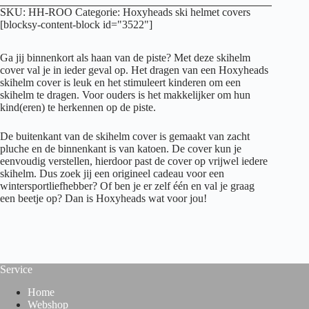
SKU:
HH-ROO
Categorie:
Hoxyheads ski helmet covers
[blocksy-content-block id="3522"]
Ga jij binnenkort als haan van de piste? Met deze skihelm
cover val je in ieder geval op. Het dragen van een Hoxyheads
skihelm cover is leuk en het stimuleert kinderen om een
skihelm te dragen. Voor ouders is het makkelijker om hun
kind(eren) te herkennen op de piste.
De buitenkant van de skihelm cover is gemaakt van zacht
pluche en de binnenkant is van katoen. De cover kun je
eenvoudig verstellen, hierdoor past de cover op vrijwel iedere
skihelm. Dus zoek jij een origineel cadeau voor een
wintersportliefhebber? Of ben je er zelf één en val je graag
een beetje op? Dan is Hoxyheads wat voor jou!
Service
Home
Webshop