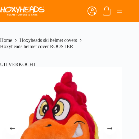
Ga
naar
Winkelwagen
de
inhoud
Home
Hoxyheads ski helmet covers
Hoxyheads helmet cover ROOSTER
UITVERKOCHT