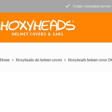
Ga
Gratis verzenden boven 
naar
de
inhoud
Home
Hoxyheads ski helmet covers
Hoxyheads helmet cover 