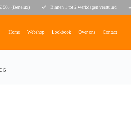
€ 50,- (Benelux)
Binnen 1 tot 2 werkdagen verstuurd
Home
Webshop
Lookbook
Over ons
Contact
DOG