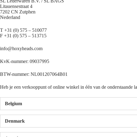
SL Lederwaren B.V. / SL BAGS
Litauensestraat 4
7202 CN Zutphen
Nederland
T +31 (0) 575 – 510077
F +31 (0) 575 – 513715
info@hoxyheads.com
KvK-nummer: 09037995
BTW-nummer: NL001207064B01
Heb je een verkooppunt of online winkel in één van de onderstaande la
Belgium
Denmark