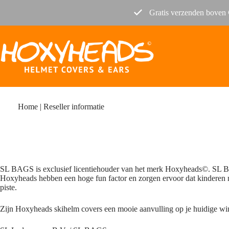
Ga
Gratis verzenden boven 
naar
de
inhoud
Home
|
Reseller informatie
SL BAGS is exclusief licentiehouder van het merk Hoxyheads©. SL BAG
Hoxyheads hebben een hoge fun factor en zorgen ervoor dat kinderen m
piste.
Zijn Hoxyheads skihelm covers een mooie aanvulling op je huidige win