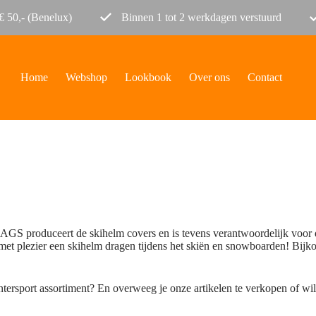
€ 50,- (Benelux)
Binnen 1 tot 2 werkdagen verstuurd
Home
Webshop
Lookbook
Over ons
Contact
S produceert de skihelm covers en is tevens verantwoordelijk voor d
et plezier een skihelm dragen tijdens het skiën en snowboarden! Bijk
tersport assortiment? En overweeg je onze artikelen te verkopen of wi