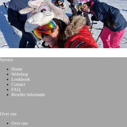
Service
Home
Webshop
Lookbook
Contact
FAQ
Reseller informatie
Over ons
Over
ons