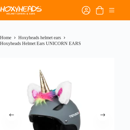
Ga
naar
Winkelwagen
de
inhoud
Home
Hoxyheads helmet ears
Hoxyheads Helmet Ears UNICORN EARS