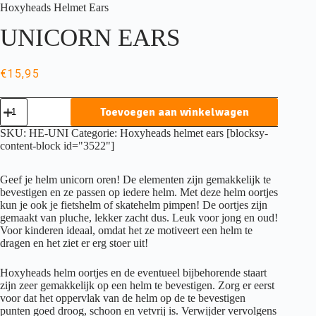
Hoxyheads Helmet Ears
UNICORN EARS
€
15,95
Hoxyheads
Toevoegen aan winkelwagen
Helmet
Ears
SKU:
HE-UNI
Categorie:
Hoxyheads helmet ears
[blocksy-
UNICORN
content-block id="3522"]
EARS
aantal
Geef je helm unicorn oren! De elementen zijn gemakkelijk te
bevestigen en ze passen op iedere helm. Met deze helm oortjes
kun je ook je fietshelm of skatehelm pimpen! De oortjes zijn
gemaakt van pluche, lekker zacht dus. Leuk voor jong en oud!
Voor kinderen ideaal, omdat het ze motiveert een helm te
dragen en het ziet er erg stoer uit!
Hoxyheads helm oortjes en de eventueel bijbehorende staart
zijn zeer gemakkelijk op een helm te bevestigen. Zorg er eerst
voor dat het oppervlak van de helm op de te bevestigen
punten goed droog, schoon en vetvrij is. Verwijder vervolgens