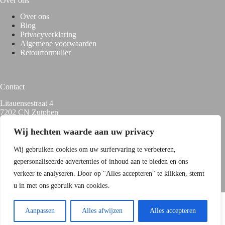
Over ons
Over
ons
Blog
Privacyverklaring
Algemene voorwaarden
Retourformulier
Contact
Litauensestraat 4
7202 CN Zutphen
+31 (0) 575 – 510077
info@hoxyheads.com
Wij hechten waarde aan uw privacy
Wij gebruiken cookies om uw surfervaring te verbeteren,
gepersonaliseerde advertenties of inhoud aan te bieden en ons
HANDIGE LINKS
verkeer te analyseren. Door op "Alles accepteren" te klikken, stemt
u in met ons gebruik van cookies.
Copyright © 2026 Hoxyheads | Skihelm Covers & Oortjes -
WordPress Theme by
Best4u
Aanpassen
Alles afwijzen
Alles accepteren