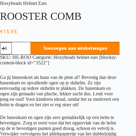
Hoxyheads Helmet Ears
ROOSTER COMB
€
15,95
Hoxyheads
Toevoegen aan winkelwagen
Helmet
Ears
SKU:
HE-ROO
Categorie:
Hoxyheads helmet ears
[blocksy-
ROOSTER
content-block id="3522"]
COMB
aantal
Ga jij binnenkort als haan van de piste af? Bevestig dan deze
hanenkam en opvallende ogen op je skihelm. Ze zijn
eenvoudig op iedere skihelm te plakken. De hanenkam en
ogen zijn gemaakt van pluche, lekker zacht dus. Leuk voor
jong en oud! Voor kinderen ideaal, omdat het ze motiveert een
helm te dragen en het ziet er erg stoer uit!
De hanenkam en ogen zijn zeer gemakkelijk op een helm te
bevestigen. Zorg er eerst voor dat het oppervlak van de helm
op de te bevestigen punten goed droog, schoon en vetvrij is.
Verwijder vervolgens het afdekpapiertje van het dubbelzijdig