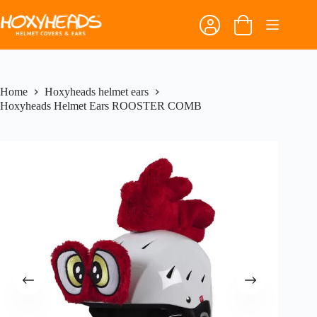
Ga
naar
Winkelwagen
de
inhoud
Home
Hoxyheads helmet ears
Hoxyheads Helmet Ears ROOSTER COMB