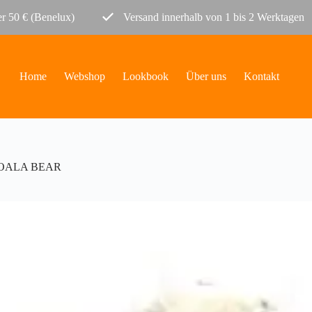
r 50 € (Benelux)
Versand innerhalb von 1 bis 2 Werktagen
Home
Webshop
Lookbook
Über uns
Kontakt
 KOALA BEAR